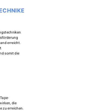
ECHNIKE
ngstechniken
gsförderung
and erreicht.
t
nd somit die
 Tape-
irken, die
e zu erreichen.