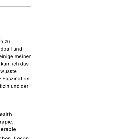
ch zu
dball und
einige meiner
 kam ich das
d wusste
e Faszination
izin und der
ealth
rapie,
herapie
chen, Lesen