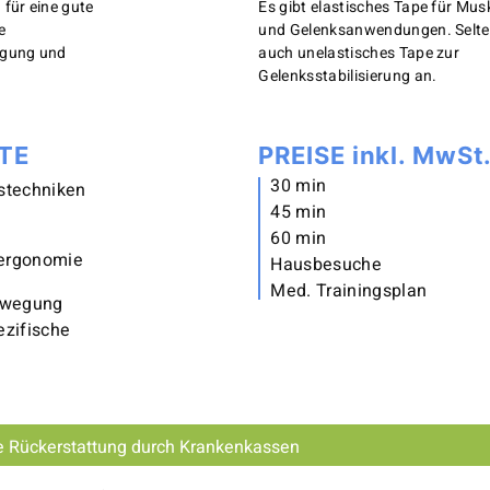
 für eine gute
Es gibt elastisches Tape für Musk
e
und Gelenksanwendungen. Selte
rgung und
auch unelastisches Tape zur
Gelenksstabilisierung an.
TE
PREISE inkl. MwSt
30 min
stechniken
45 min
60 min
zergonomie
Hausbesuche
Med. Trainingsplan
ewegung
ezifische
ie Rückerstattung durch Krankenkassen