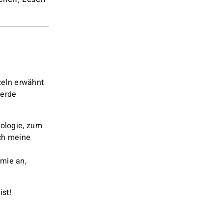
eln erwähnt
werde
tologie, zum
rch meine
mie an,
st!