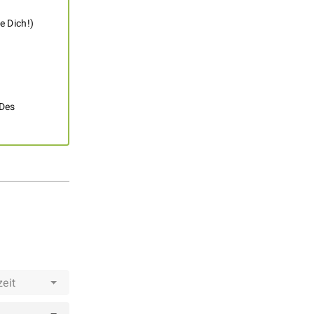
e Dich!)
 Des
zeit