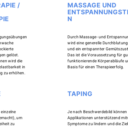
PIE /
MASSAGE UND
ENTSPANNUNGST
PIE
N
wegungsübungen
Durch Massage- und Entspannu
chwache
wird eine generelle Durchblutun
ckierte
und ein entspannter Gemütszust
en gelöst.
Das ist die Voraussetzung für gu
nen wird die
funktionierende Körperabläufe u
lastbarkeit in
Basis für einen Therapieerfolg.
ig zu erhöhen.
E
TAPING
 einzelne
Je nach Beschwerdebild können
gemacht), um
Applikationen unterstützend mitw
iheit zu
Symptome zu lindern und die Ziel